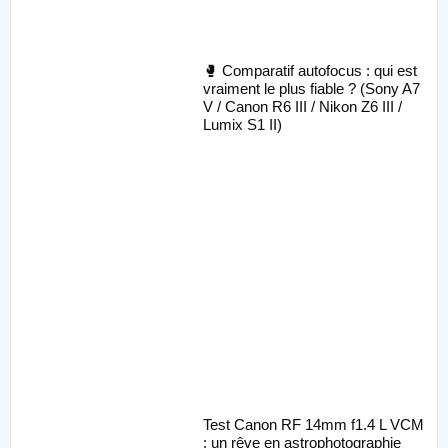
🥊 Comparatif autofocus : qui est
vraiment le plus fiable ? (Sony A7
V / Canon R6 III / Nikon Z6 III /
Lumix S1 II)
Test Canon RF 14mm f1.4 L VCM
: un rêve en astrophotographie