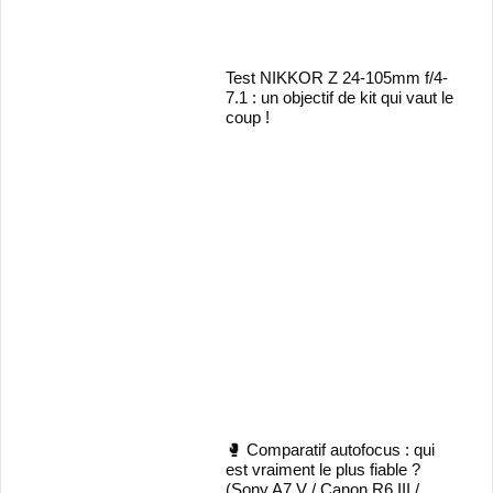
Test NIKKOR Z 24-105mm f/4-
7.1 : un objectif de kit qui vaut le
coup !
🥊 Comparatif autofocus : qui
est vraiment le plus fiable ?
(Sony A7 V / Canon R6 III /