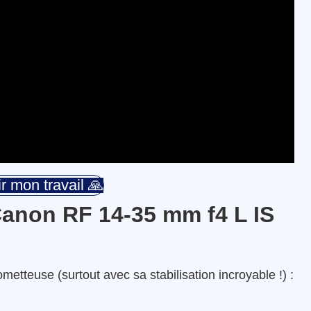
r mon travail 🙏
Canon RF 14-35 mm f4 L IS
ometteuse (surtout avec sa stabilisation incroyable !) :