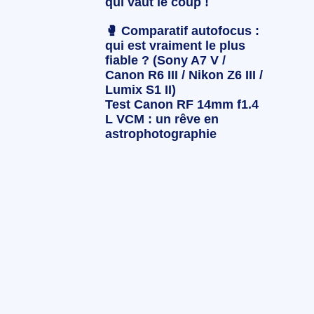
qui vaut le coup !
🥊 Comparatif autofocus :
qui est vraiment le plus
fiable ? (Sony A7 V /
Canon R6 III / Nikon Z6 III /
Lumix S1 II)
Test Canon RF 14mm f1.4
L VCM : un rêve en
astrophotographie